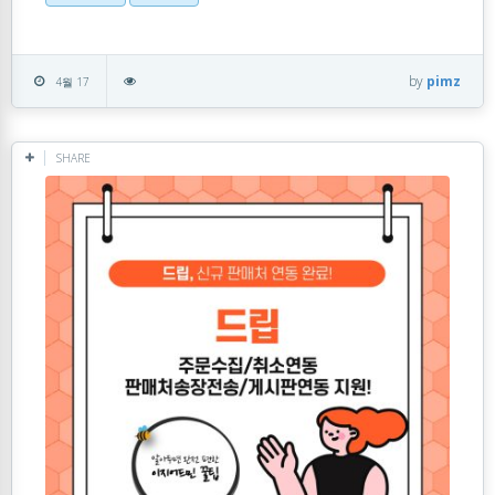
by
pimz
4월 17
SHARE