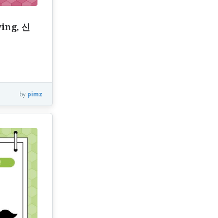
ing, 신
by
pimz