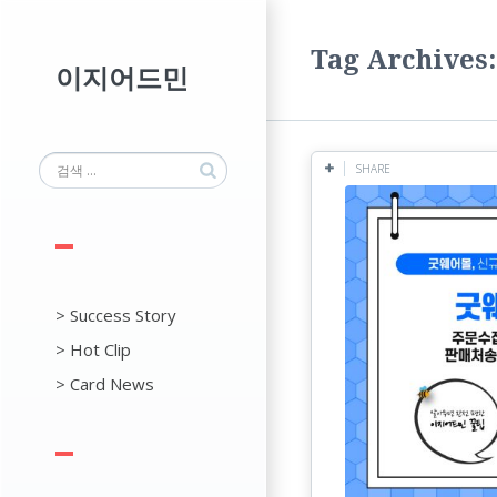
Tag Archiv
이지어드민
SHARE
> Success Story
> Hot Clip
> Card News