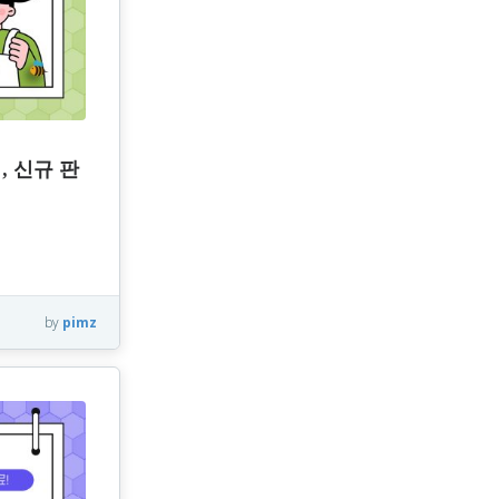
, 신규 판
by
pimz