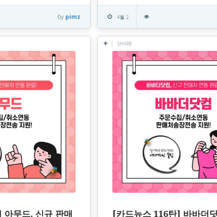
by
pimz
4월 2
SHARE
] 아무드, 신규 판매
[카드뉴스 116탄] 바바더닷