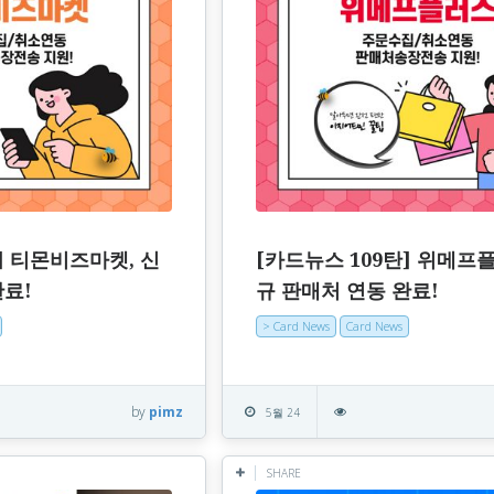
] 티몬비즈마켓, 신
[카드뉴스 109탄] 위메프플
완료!
규 판매처 연동 완료!
> Card News
Card News
by
pimz
5월 24
SHARE