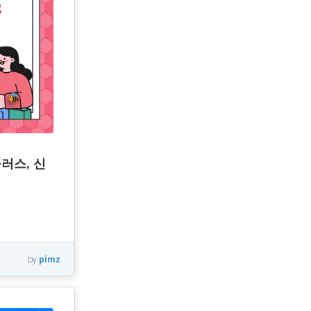
러스, 신
by
pimz