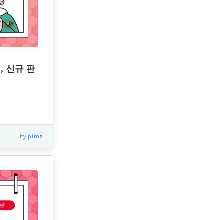
, 신규 판
by
pimz