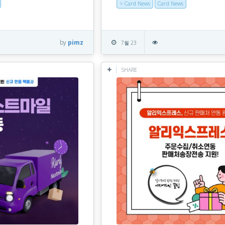
> Card News
Card News
by
pimz
7월 23
SHARE