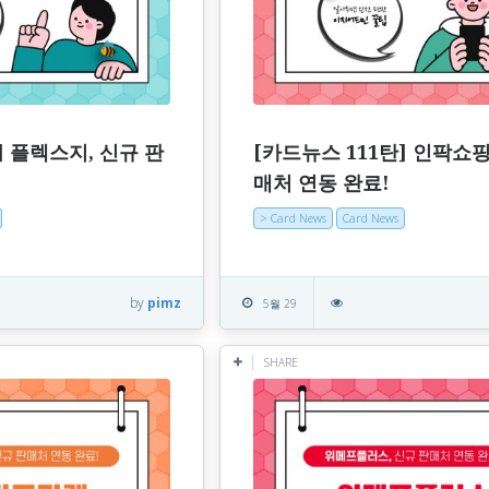
] 플렉스지, 신규 판
[카드뉴스 111탄] 인팍쇼핑
매처 연동 완료!
> Card News
Card News
by
pimz
5월 29
SHARE