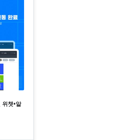
인 위챗•알